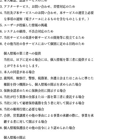
本人確認、認証サービスのため
アフターサービス、お問い合わせ、苦情対応のため
当社及び本サービスへのお問い合わせ、本サービスの運営上必要
な事項の通知（電子メールによるものを含むものとします。）
ユーザーが投稿した情報の掲載
システムの維持、不具合対応のため
当社サービスの改善や新サービスの開発等に役立てるため
その他当社の各サービスにおいて個別に定める目的のため
個人情報の第三者への提供
当社は、以下に定める場合には、個人情報を第三者に提供するこ
とができるものとします。
本人の同意がある場合
裁判所、検察庁、警察、税務署、弁護士会またはこれらに準じた
権限を持つ機関から、個人情報の開示を求められた場合
保険金請求のために保険会社に開示する場合
当社が行う業務の全部または一部を第三者に委託する場合
当社に対して秘密保持義務を負う者に対して開示する場合
当社の権利行使に必要な場合
合併、営業譲渡その他の事由による事業の承継の際に、事業を承
継する者に対して開示する場合
個人情報保護法その他の法令により認められた場合
個人情報の開示