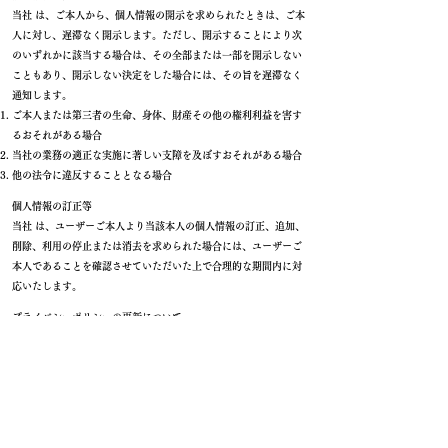
当社 は、ご本人から、個人情報の開示を求められたときは、ご本
人に対し、遅滞なく開示します。ただし、開示することにより次
のいずれかに該当する場合は、その全部または一部を開示しない
こともあり、開示しない決定をした場合には、その旨を遅滞なく
通知します。
ご本人または第三者の生命、身体、財産その他の権利利益を害す
るおそれがある場合
当社の業務の適正な実施に著しい支障を及ぼすおそれがある場合
他の法令に違反することとなる場合
個人情報の訂正等
当社 は、ユーザーご本人より当該本人の個人情報の訂正、追加、
削除、利用の停止または消去を求められた場合には、ユーザーご
本人であることを確認させていただいた上で合理的な期間内に対
応いたします。
プライバシーポリシーの更新について
当社 は、個人情報保護を図るため、法令等の変更や必要に応じ
て、プライバシーポリシーを改訂することがあります。その際
は、最新のプライバシーポリシーを本サービスのサイト内に掲載
いたします。
免責