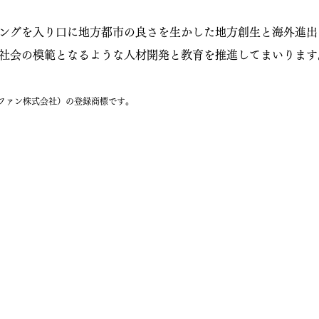
ングを入り口に地方都市の良さを生かした地方創生と海外進出
社会の模範となるような人材開発と教育を推進してまいります
ラファン株式会社）の登録商標です。
・能力を認定します。
育成を支援します。
プを促進できるアントレプレナーシップを育みます。
とで、クラウドファンディング業界の発展を支援します。