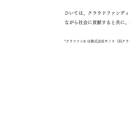
ひいては、クラウドファンディ
ながら社会に貢献すると共に、
*クラファン® は株式会社サノス（旧ク
◆ 基本コンセプト
クラウドファンディングの知識
就職・転職・副業に強い人材の
新事業・新企画のスタートアッ
資格保有者の人材を供給するこ